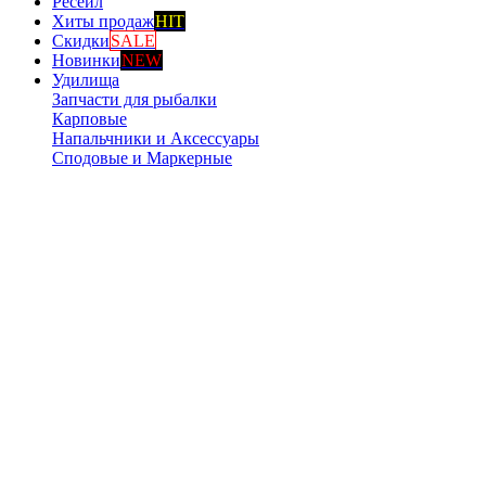
Ресейл
Хиты продаж
HIT
Скидки
SALE
Новинки
NEW
Удилища
Запчасти для рыбалки
Карповые
Напальчники и Аксессуары
Сподовые и Маркерные