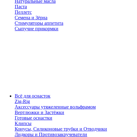
Натуральные масла
Паста
Пеллетс
Семена и Зёрна
Стимуляторы аппетита
Сыпучие прикормки
Всё для оснасток
Zig-Rig
Аксессуары утяжеленные вольфрамом
Вертлюжки и Застёжки
Готовые оснастки
Клипсы
Конусы, Силиконовые трубки и Отводчики
Лидкоры и Противозакручеватели