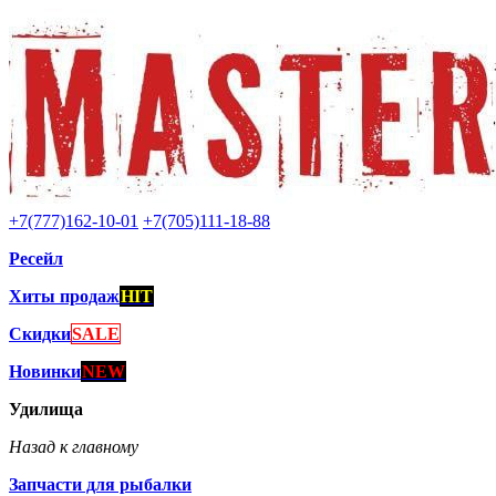
+7(777)162-10-01
+7(705)111-18-88
Ресейл
Хиты продаж
HIT
Скидки
SALE
Новинки
NEW
Удилища
Назад к главному
Запчасти для рыбалки