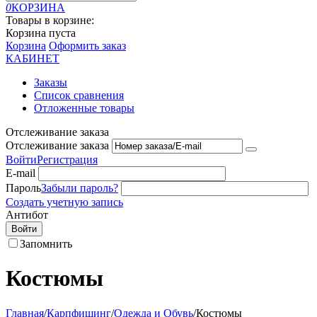
0
КОРЗИНА
Товары в корзине:
Корзина пуста
Корзина
Оформить заказ
КАБИНЕТ
Заказы
Список сравнения
Отложенные товары
Отслеживание заказа
Отслеживание заказа
Войти
Регистрация
E-mail
Пароль
Забыли пароль?
Создать учетную запись
Антибот
Войти
Запомнить
Костюмы
Главная
/
Карпфишинг
/
Одежда и Обувь
/
Костюмы