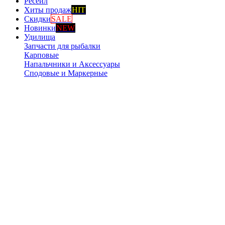
Ресейл
Хиты продаж
HIT
Скидки
SALE
Новинки
NEW
Удилища
Запчасти для рыбалки
Карповые
Напальчники и Аксессуары
Сподовые и Маркерные