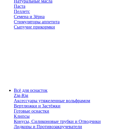
Натуральные масла
Паста
Пеллетс
Семена и Зёрна
Стимуляторы аппетита
Сыпучие прикормки
Всё для оснасток
Zig-Rig
Аксессуары утяжеленные вольфрамом
Вертлюжки и Застёжки
Готовые оснастки
Клипсы
Конусы, Силиконовые трубки и Отводчики
Лидкоры и Противозакручеватели