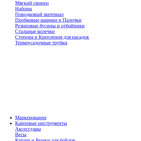
Мягкий свинец
Наборы
Поводковый материал
Пробковые шарики и Палочки
Резиновые бусины и отбойники
Стальные колечки
Стопора и Крепления для насадок
Термоусадочные трубки
Маркерование
Карповые инструменты
Аксессуары
Весы
Круши и Резаки для бойлов