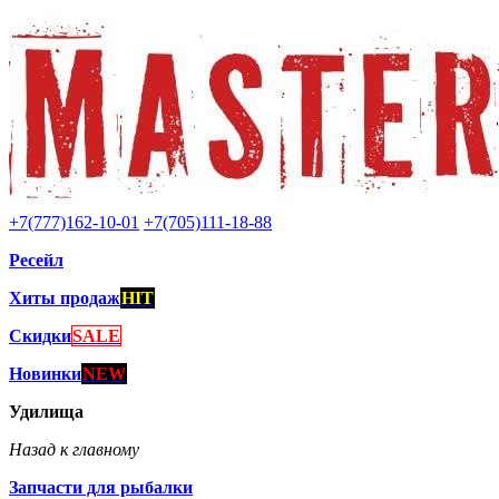
+7(777)162-10-01
+7(705)111-18-88
Ресейл
Хиты продаж
HIT
Скидки
SALE
Новинки
NEW
Удилища
Назад к главному
Запчасти для рыбалки