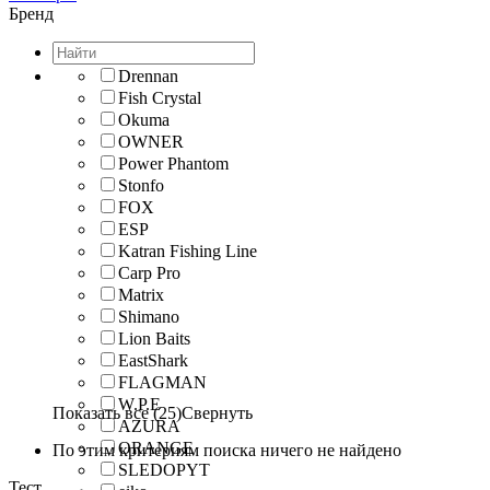
Бренд
Drennan
Fish Crystal
Okuma
OWNER
Power Phantom
Stonfo
FOX
ESP
Katran Fishing Line
Carp Pro
Matrix
Shimano
Lion Baits
EastShark
FLAGMAN
W.P.E
Показать все (25)
Свернуть
AZURA
ORANGE
По этим критериям поиска ничего не найдено
SLEDOPYT
Тест