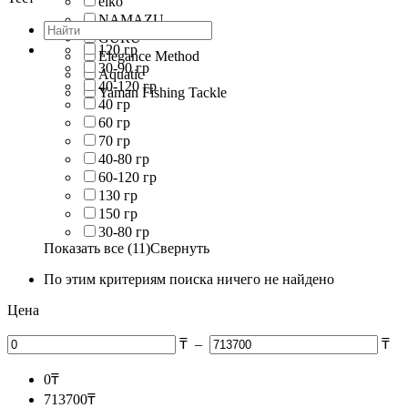
eiko
NAMAZU
GURU
120 гр
Elegance Method
30-90 гр
Aquatic
40-120 гр
Yaman Fishing Tackle
40 гр
60 гр
70 гр
40-80 гр
60-120 гр
130 гр
150 гр
30-80 гр
Показать все (11)
Свернуть
По этим критериям поиска ничего не найдено
Цена
₸
–
₸
0
₸
713700
₸