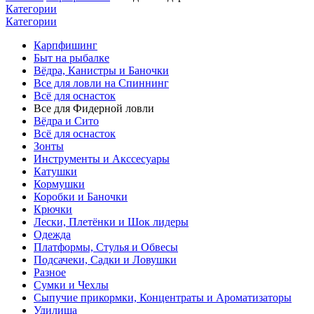
Категории
Категории
Карпфишинг
Быт на рыбалке
Вёдра, Канистры и Баночки
Все для ловли на Спиннинг
Всё для оснасток
Все для Фидерной ловли
Вёдра и Сито
Всё для оснасток
Зонты
Инструменты и Акссесуары
Катушки
Кормушки
Коробки и Баночки
Крючки
Лески, Плетёнки и Шок лидеры
Одежда
Платформы, Стулья и Обвесы
Подсачеки, Садки и Ловушки
Разное
Сумки и Чехлы
Сыпучие прикормки, Концентраты и Ароматизаторы
Удилища