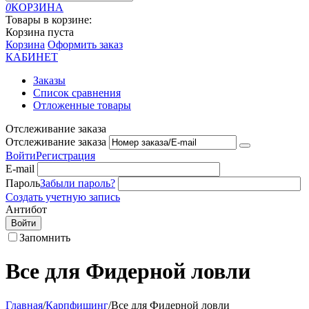
0
КОРЗИНА
Товары в корзине:
Корзина пуста
Корзина
Оформить заказ
КАБИНЕТ
Заказы
Список сравнения
Отложенные товары
Отслеживание заказа
Отслеживание заказа
Войти
Регистрация
E-mail
Пароль
Забыли пароль?
Создать учетную запись
Антибот
Войти
Запомнить
Все для Фидерной ловли
Главная
/
Карпфишинг
/
Все для Фидерной ловли