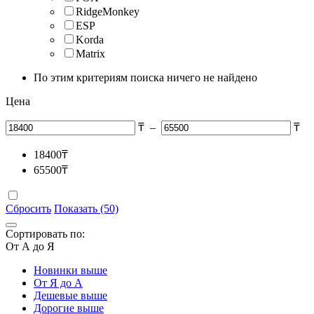
RidgeMonkey
ESP
Korda
Matrix
По этим критериям поиска ничего не найдено
Цена
₸
–
₸
18400
₸
65500
₸
Сбросить
Показать (50)
Сортировать по:
От А до Я
Новинки выше
От Я до А
Дешевые выше
Дорогие выше