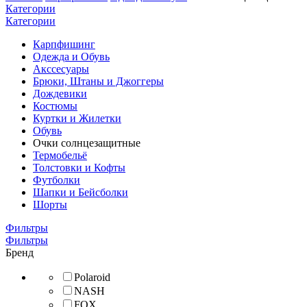
Категории
Категории
Карпфишинг
Одежда и Обувь
Акссесуары
Брюки, Штаны и Джоггеры
Дождевики
Костюмы
Куртки и Жилетки
Обувь
Очки солнцезащитные
Термобельё
Толстовки и Кофты
Футболки
Шапки и Бейсболки
Шорты
Фильтры
Фильтры
Бренд
Polaroid
NASH
FOX