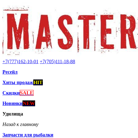
+7(777)162-10-01
+7(705)111-18-88
Ресейл
Хиты продаж
HIT
Скидки
SALE
Новинки
NEW
Удилища
Назад к главному
Запчасти для рыбалки