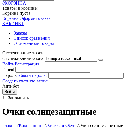
0
КОРЗИНА
Товары в корзине:
Корзина пуста
Корзина
Оформить заказ
КАБИНЕТ
Заказы
Список сравнения
Отложенные товары
Отслеживание заказа
Отслеживание заказа
Войти
Регистрация
E-mail
Пароль
Забыли пароль?
Создать учетную запись
Антибот
Войти
Запомнить
Очки солнцезащитные
Главная
/
Карпфишинг
/
Одежда и Обувь
/
Очки солнцезащитные