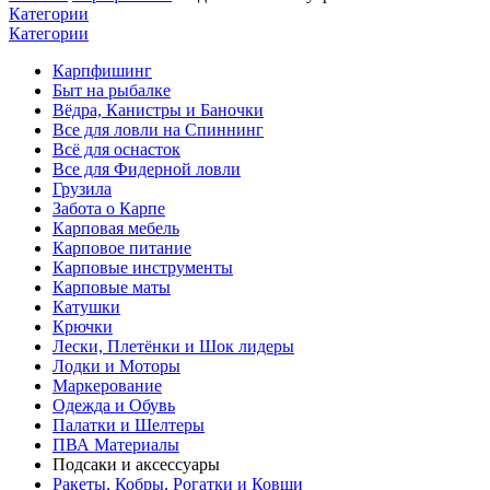
Категории
Категории
Карпфишинг
Быт на рыбалке
Вёдра, Канистры и Баночки
Все для ловли на Спиннинг
Всё для оснасток
Все для Фидерной ловли
Грузила
Забота о Карпе
Карповая мебель
Карповое питание
Карповые инструменты
Карповые маты
Катушки
Крючки
Лески, Плетёнки и Шок лидеры
Лодки и Моторы
Маркерование
Одежда и Обувь
Палатки и Шелтеры
ПВА Материалы
Подсаки и аксессуары
Ракеты, Кобры, Рогатки и Ковши