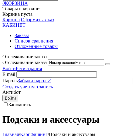
0
КОРЗИНА
Товары в корзине:
Корзина пуста
Корзина
Оформить заказ
КАБИНЕТ
Заказы
Список сравнения
Отложенные товары
Отслеживание заказа
Отслеживание заказа
Войти
Регистрация
E-mail
Пароль
Забыли пароль?
Создать учетную запись
Антибот
Войти
Запомнить
Подсаки и аксессуары
Главная
/
Карпфишинг
/
Подсаки и аксессуары