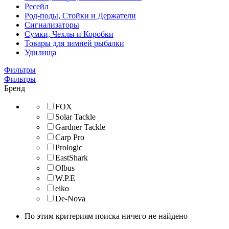
Ресейл
Род-поды, Стойки и Держатели
Сигнализаторы
Сумки, Чехлы и Коробки
Товары для зимней рыбалки
Удилища
Фильтры
Фильтры
Бренд
FOX
Solar Tackle
Gardner Tackle
Carp Pro
Prologic
EastShark
Olbus
W.P.E
eiko
De-Nova
По этим критериям поиска ничего не найдено