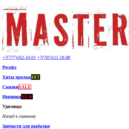
+7(777)162-10-01
+7(705)111-18-88
Ресейл
Хиты продаж
HIT
Скидки
SALE
Новинки
NEW
Удилища
Назад к главному
Запчасти для рыбалки