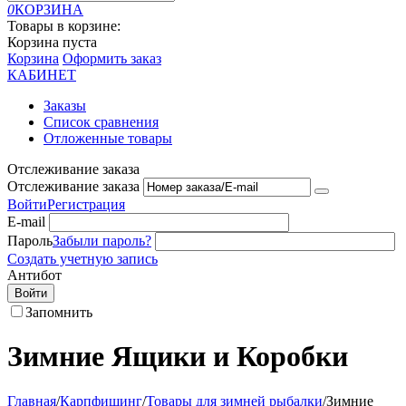
0
КОРЗИНА
Товары в корзине:
Корзина пуста
Корзина
Оформить заказ
КАБИНЕТ
Заказы
Список сравнения
Отложенные товары
Отслеживание заказа
Отслеживание заказа
Войти
Регистрация
E-mail
Пароль
Забыли пароль?
Создать учетную запись
Антибот
Войти
Запомнить
Зимние Ящики и Коробки
Главная
/
Карпфишинг
/
Товары для зимней рыбалки
/
Зимние