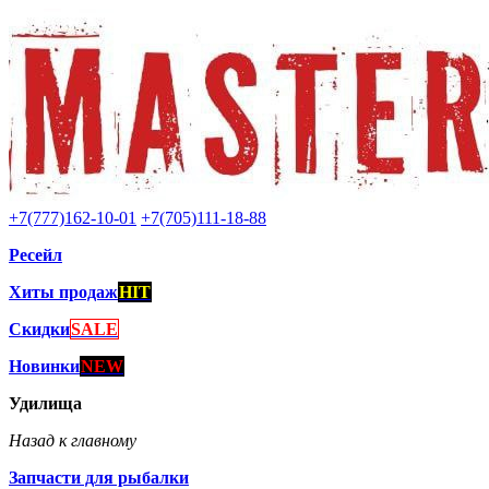
+7(777)162-10-01
+7(705)111-18-88
Ресейл
Хиты продаж
HIT
Скидки
SALE
Новинки
NEW
Удилища
Назад к главному
Запчасти для рыбалки