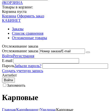
0
КОРЗИНА
Товары в корзине:
Корзина пуста
Корзина
Оформить заказ
КАБИНЕТ
Заказы
Список сравнения
Отложенные товары
Отслеживание заказа
Отслеживание заказа
Войти
Регистрация
E-mail
Пароль
Забыли пароль?
Создать учетную запись
Антибот
Войти
Запомнить
Карповые
Главная
/
Карпфишинг
/
Удилища
/
Карповые