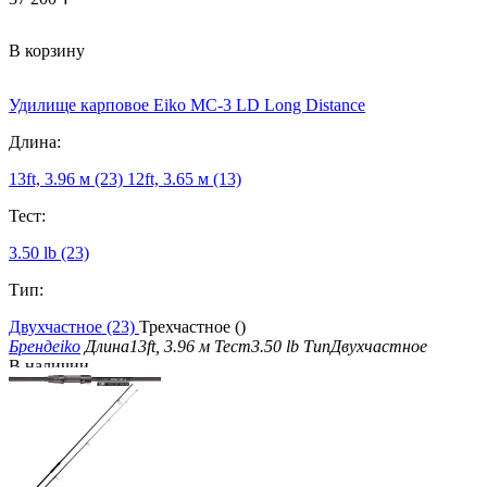
В корзину
Удилище карповое Eiko MC-3 LD Long Distance
Длина:
13ft, 3.96 м (23)
12ft, 3.65 м (13)
Тест:
3.50 lb (23)
Тип:
Двухчастное (23)
Трехчастное ()
Бренд
eiko
Длина
13ft, 3.96 м
Тест
3.50 lb
Тип
Двухчастное
В наличии