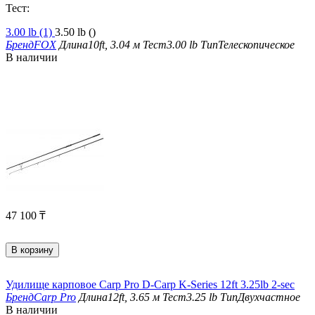
Тест:
3.00 lb (1)
3.50 lb ()
Бренд
FOX
Длина
10ft, 3.04 м
Тест
3.00 lb
Тип
Телескопическое
В наличии
47 100
₸
В корзину
Удилище карповое Carp Pro D-Carp K-Series 12ft 3.25lb 2-sec
Бренд
Carp Pro
Длина
12ft, 3.65 м
Тест
3.25 lb
Тип
Двухчастное
В наличии