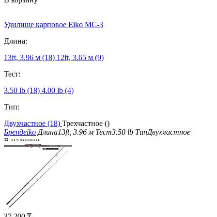
Удилище карповое Eiko MC-3
Длина:
13ft, 3.96 м (18)
12ft, 3.65 м (9)
Тест:
3.50 lb (18)
4.00 lb (4)
Тип:
Двухчастное (18)
Трехчастное ()
Бренд
eiko
Длина
13ft, 3.96 м
Тест
3.50 lb
Тип
Двухчастное
В наличии
37 200
₸