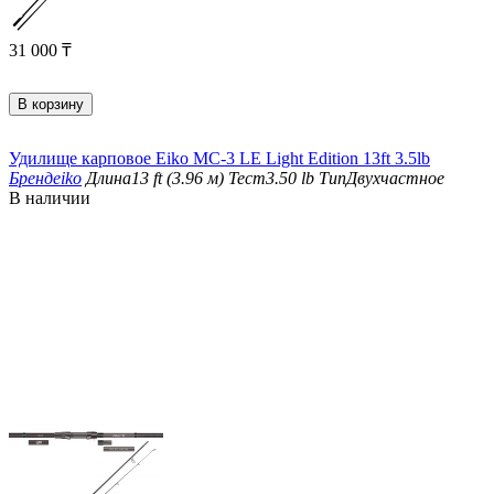
31 000
₸
В корзину
Удилище карповое Eiko MC-3 LE Light Edition 13ft 3.5lb
Бренд
eiko
Длина
13 ft (3.96 м)
Тест
3.50 lb
Тип
Двухчастное
В наличии