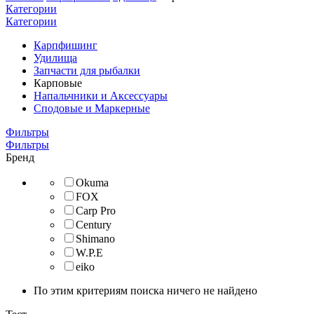
Категории
Категории
Карпфишинг
Удилища
Запчасти для рыбалки
Карповые
Напальчники и Аксессуары
Сподовые и Маркерные
Фильтры
Фильтры
Бренд
Okuma
FOX
Carp Pro
Century
Shimano
W.P.E
eiko
По этим критериям поиска ничего не найдено