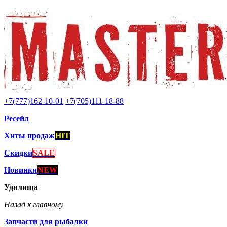
+7(777)162-10-01
+7(705)111-18-88
Ресейл
Хиты продаж
HIT
Скидки
SALE
Новинки
NEW
Удилища
Назад к главному
Запчасти для рыбалки