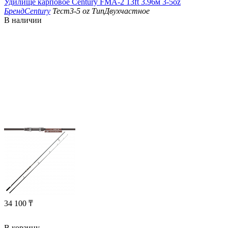
Удилище карповое Century FMA-2 13ft 3.96м 3-5oz
Бренд
Century
Тест
3-5 oz
Тип
Двухчастное
В наличии
34 100
₸
В корзину