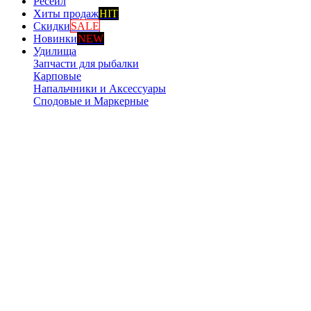
Ресейл
Хиты продаж
HIT
Скидки
SALE
Новинки
NEW
Удилища
Запчасти для рыбалки
Карповые
Напальчники и Аксессуары
Сподовые и Маркерные