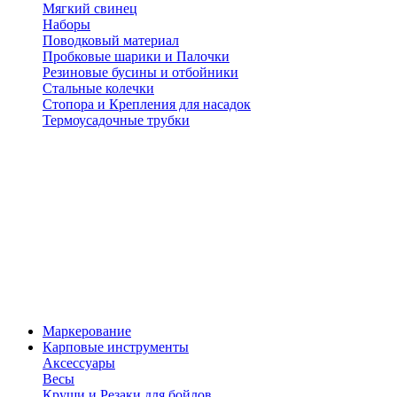
Мягкий свинец
Наборы
Поводковый материал
Пробковые шарики и Палочки
Резиновые бусины и отбойники
Стальные колечки
Стопора и Крепления для насадок
Термоусадочные трубки
Маркерование
Карповые инструменты
Аксессуары
Весы
Круши и Резаки для бойлов