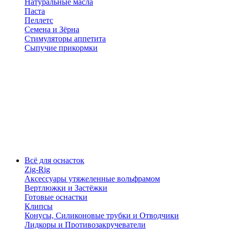
Натуральные масла
Паста
Пеллетс
Семена и Зёрна
Стимуляторы аппетита
Сыпучие прикормки
Всё для оснасток
Zig-Rig
Аксессуары утяжеленные вольфрамом
Вертлюжки и Застёжки
Готовые оснастки
Клипсы
Конусы, Силиконовые трубки и Отводчики
Лидкоры и Противозакручеватели