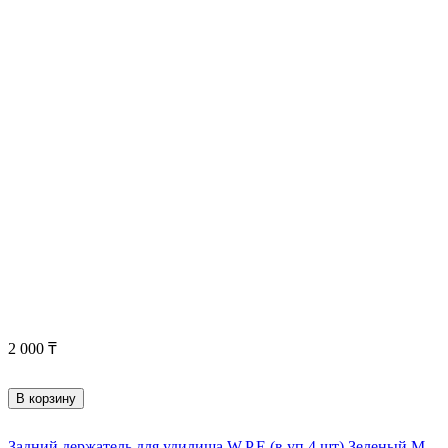
2 000
₸
В корзину
Задний держатель для удилища W.P.E (в уп 4 шт) Зеленый М