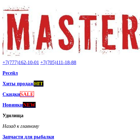
+7(777)162-10-01
+7(705)111-18-88
Ресейл
Хиты продаж
HIT
Скидки
SALE
Новинки
NEW
Удилища
Назад к главному
Запчасти для рыбалки