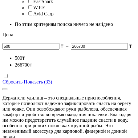
EastShark
W.P.E
Avid Carp
По этим критериям поиска ничего не найдено
Цена
₸
–
₸
500
₸
266700
₸
Сбросить
Показать (33)
Держатели удилищ – это специальные приспособления,
которые позволяют надежно зафиксировать снасть на берегу
или лодке. Они освобождают руки рыболова, обеспечивая
комфорт и удобство во время ожидания поклевки. Благодаря
им можно предотвратить случайное падение снасти в воду,
особенно при резких поклевках крупной рыбы. Это
незаменимый аксессуар для карповой, фидерной и донной
ловли.