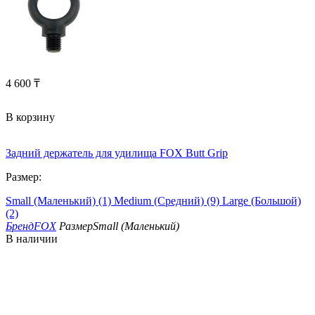
4 600
₸
В корзину
Задний держатель для удилища FOX Butt Grip
Размер:
Small (Маленький) (1)
Medium (Средний) (9)
Large (Большой)
(2)
Бренд
FOX
Размер
Small (Маленький)
В наличии