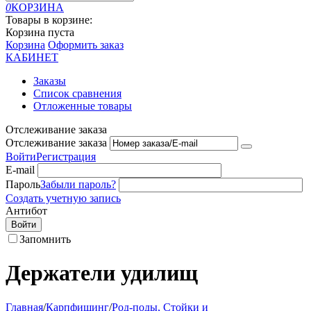
0
КОРЗИНА
Товары в корзине:
Корзина пуста
Корзина
Оформить заказ
КАБИНЕТ
Заказы
Список сравнения
Отложенные товары
Отслеживание заказа
Отслеживание заказа
Войти
Регистрация
E-mail
Пароль
Забыли пароль?
Создать учетную запись
Антибот
Войти
Запомнить
Держатели удилищ
Главная
/
Карпфишинг
/
Род-поды, Стойки и