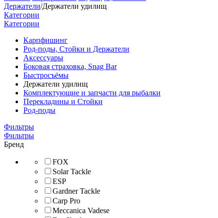
Держатели
/
Держатели удилищ
Категории
Категории
Карпфишинг
Род-поды, Стойки и Держатели
Аксессуары
Боковая страховка, Snag Bar
Быстросъёмы
Держатели удилищ
Комплектующие и запчасти для рыбалки
Перекладины и Стойки
Род-поды
Фильтры
Фильтры
Бренд
FOX
Solar Tackle
ESP
Gardner Tackle
Carp Pro
Meccanica Vadese