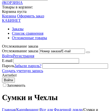
0
КОРЗИНА
Товары в корзине:
Корзина пуста
Корзина
Оформить заказ
КАБИНЕТ
Заказы
Список сравнения
Отложенные товары
Отслеживание заказа
Отслеживание заказа
Войти
Регистрация
E-mail
Пароль
Забыли пароль?
Создать учетную запись
Антибот
Войти
Запомнить
Сумки и Чехлы
Главная
/
Карпфишинг
/
Все для Фидерной ловли
/
Сумки и