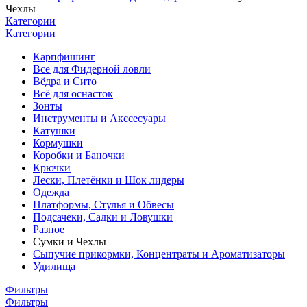
Чехлы
Категории
Категории
Карпфишинг
Все для Фидерной ловли
Вёдра и Сито
Всё для оснасток
Зонты
Инструменты и Акссесуары
Катушки
Кормушки
Коробки и Баночки
Крючки
Лески, Плетёнки и Шок лидеры
Одежда
Платформы, Стулья и Обвесы
Подсачеки, Садки и Ловушки
Разное
Сумки и Чехлы
Сыпучие прикормки, Концентраты и Ароматизаторы
Удилища
Фильтры
Фильтры