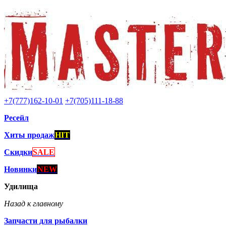
+7(777)162-10-01
+7(705)111-18-88
Ресейл
Хиты продаж
HIT
Скидки
SALE
Новинки
NEW
Удилища
Назад к главному
Запчасти для рыбалки