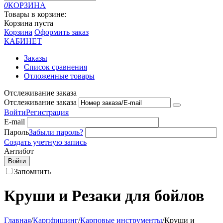
0
КОРЗИНА
Товары в корзине:
Корзина пуста
Корзина
Оформить заказ
КАБИНЕТ
Заказы
Список сравнения
Отложенные товары
Отслеживание заказа
Отслеживание заказа
Войти
Регистрация
E-mail
Пароль
Забыли пароль?
Создать учетную запись
Антибот
Войти
Запомнить
Круши и Резаки для бойлов
Главная
/
Карпфишинг
/
Карповые инструменты
/
Круши и