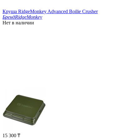
Круша RidgeMonkey Advanced Boilie Crusher
Бренд
RidgeMonkey
Нет в наличии
15 300
₸