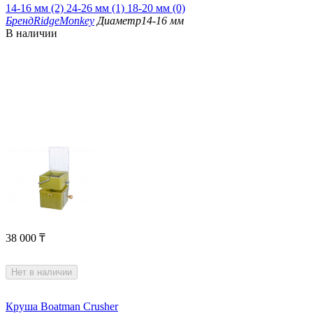
14-16 мм (2)
24-26 мм (1)
18-20 мм (0)
Бренд
RidgeMonkey
Диаметр
14-16 мм
В наличии
38 000
₸
Нет в наличии
Круша Boatman Crusher