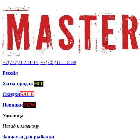
+7(777)162-10-01
+7(705)111-18-88
Ресейл
Хиты продаж
HIT
Скидки
SALE
Новинки
NEW
Удилища
Назад к главному
Запчасти для рыбалки