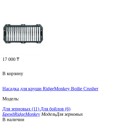
17 000
₸
В корзину
Насадка для круши RidgeMonkey Boilie Crusher
Модель:
Для зерновых (11)
Для бойлов (6)
Бренд
RidgeMonkey
Модель
Для зерновых
В наличии