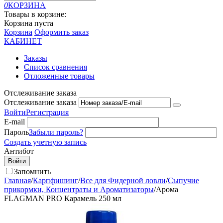
0
КОРЗИНА
Товары в корзине:
Корзина пуста
Корзина
Оформить заказ
КАБИНЕТ
Заказы
Список сравнения
Отложенные товары
Отслеживание заказа
Отслеживание заказа
Войти
Регистрация
E-mail
Пароль
Забыли пароль?
Создать учетную запись
Антибот
Войти
Запомнить
Главная
/
Карпфишинг
/
Все для Фидерной ловли
/
Сыпучие
прикормки, Концентраты и Ароматизаторы
/
Арома
FLAGMAN PRO Карамель 250 мл