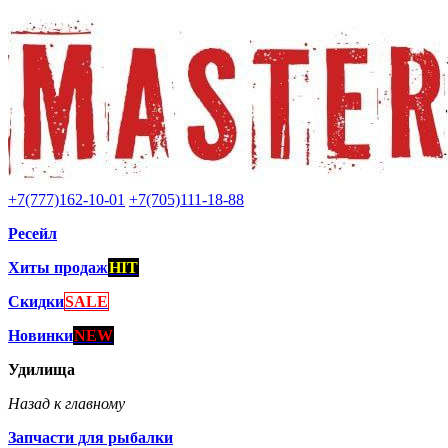
+7(777)162-10-01
+7(705)111-18-88
Ресейл
Хиты продаж
HIT
Скидки
SALE
Новинки
NEW
Удилища
Назад к главному
Запчасти для рыбалки