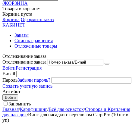
0
КОРЗИНА
Товары в корзине:
Корзина пуста
Корзина
Оформить заказ
КАБИНЕТ
Заказы
Список сравнения
Отложенные товары
Отслеживание заказа
Отслеживание заказа
Войти
Регистрация
E-mail
Пароль
Забыли пароль?
Создать учетную запись
Антибот
Войти
Запомнить
Главная
/
Карпфишинг
/
Всё для оснасток
/
Стопора и Крепления
для насадок
/
Винт для насадки с вертлюгом Carp Pro (10 шт в
уп)