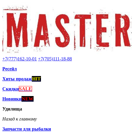
+7(777)162-10-01
+7(705)111-18-88
Ресейл
Хиты продаж
HIT
Скидки
SALE
Новинки
NEW
Удилища
Назад к главному
Запчасти для рыбалки