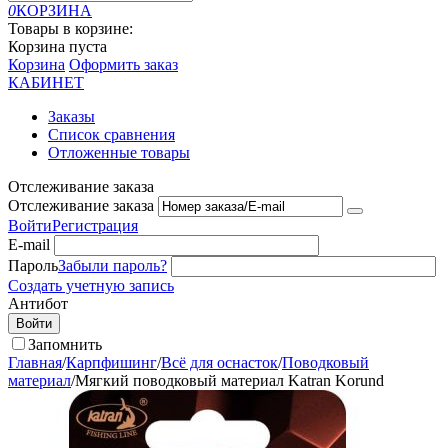
0
КОРЗИНА
Товары в корзине:
Корзина пуста
Корзина
Оформить заказ
КАБИНЕТ
Заказы
Список сравнения
Отложенные товары
Отслеживание заказа
Отслеживание заказа
Войти
Регистрация
E-mail
Пароль
Забыли пароль?
Создать учетную запись
Антибот
Войти
Запомнить
Главная
/
Карпфишинг
/
Всё для оснасток
/
Поводковый
материал
/
Мягкий поводковый материал Katran Korund