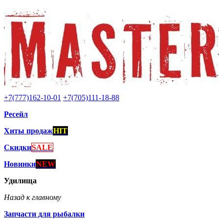
+7(777)162-10-01
+7(705)111-18-88
Ресейл
Хиты продаж
HIT
Скидки
SALE
Новинки
NEW
Удилища
Назад к главному
Запчасти для рыбалки