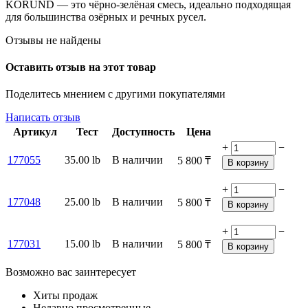
KORUND — это чёрно-зелёная смесь, идеально подходящая
для большинства озёрных и речных русел.
Отзывы не найдены
Оставить отзыв на этот товар
Поделитесь мнением с другими покупателями
Написать отзыв
Артикул
Тест
Доступность
Цена
+
−
177055
35.00 lb
В наличии
5 800
₸
В корзину
+
−
177048
25.00 lb
В наличии
5 800
₸
В корзину
+
−
177031
15.00 lb
В наличии
5 800
₸
В корзину
Возможно вас заинтересует
Хиты продаж
Недавно просмотренные