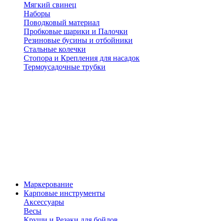
Мягкий свинец
Наборы
Поводковый материал
Пробковые шарики и Палочки
Резиновые бусины и отбойники
Стальные колечки
Стопора и Крепления для насадок
Термоусадочные трубки
Маркерование
Карповые инструменты
Аксессуары
Весы
Круши и Резаки для бойлов