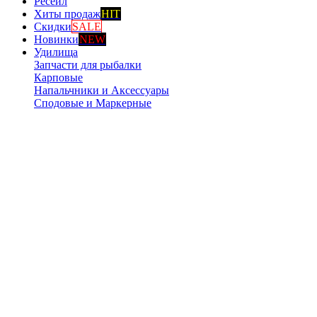
Ресейл
Хиты продаж
HIT
Скидки
SALE
Новинки
NEW
Удилища
Запчасти для рыбалки
Карповые
Напальчники и Аксессуары
Сподовые и Маркерные