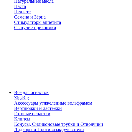
Натуральные масла
Паста
Пеллетс
Семена и Зёрна
Стимуляторы аппетита
Сыпучие прикормки
Всё для оснасток
Zig-Rig
Аксессуары утяжеленные вольфрамом
Вертлюжки и Застёжки
Готовые оснастки
Клипсы
Конусы, Силиконовые трубки и Отводчики
Лидкоры и Противозакручеватели