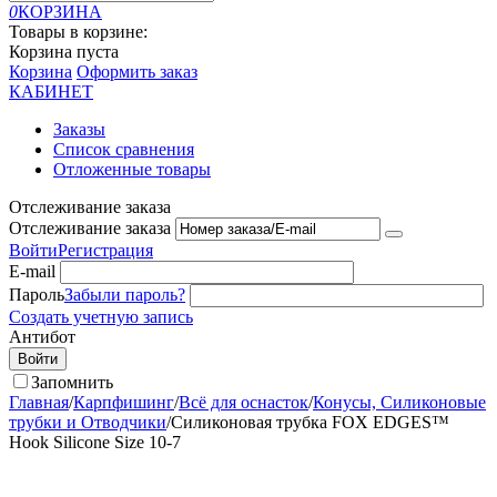
0
КОРЗИНА
Товары в корзине:
Корзина пуста
Корзина
Оформить заказ
КАБИНЕТ
Заказы
Список сравнения
Отложенные товары
Отслеживание заказа
Отслеживание заказа
Войти
Регистрация
E-mail
Пароль
Забыли пароль?
Создать учетную запись
Антибот
Войти
Запомнить
Главная
/
Карпфишинг
/
Всё для оснасток
/
Конусы, Силиконовые
трубки и Отводчики
/
Силиконовая трубка FOX EDGES™
Hook Silicone Size 10-7