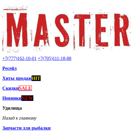
+7(777)162-10-01
+7(705)111-18-88
Ресейл
Хиты продаж
HIT
Скидки
SALE
Новинки
NEW
Удилища
Назад к главному
Запчасти для рыбалки