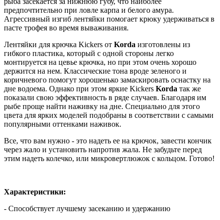
рыба засекается за нижнюю губу, что наиболее
предпочтительно при ловле карпа и белого амура.
Агрессивный изгиб лентяйки помогает крюку удерживаться в
пасте трофея во время вываживания.
Лентяйки для крючка Kickers от
Korda
изготовлены из
гибкого пластика, который с одной стороны легко
монтируется на цевье крючка, но при этом очень хорошо
держится на нем. Классические тона вроде зеленого и
коричневого помогут хорошенько замаскировать оснастку на
дне водоема. Однако при этом яркие Kickers
Korda
так же
показали свою эффективность в ряде случаев. Благодаря им
рыбе проще найти наживку на дне. Специально для этого
цвета для ярких моделей подобраны в соответствии с самыми
популярными оттенками наживок.
Все, что вам нужно - это надеть ее на крючок, завести кончик
через жало и установить напротив жала. Не забудьте перед
этим надеть колечко, или микровертлюжок с кольцом. Готово!
Характеристики:
- Способствует лучшему засеканию и удержанию