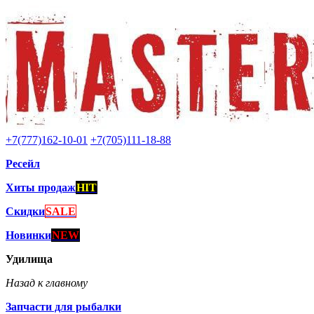
+7(777)162-10-01
+7(705)111-18-88
Ресейл
Хиты продаж
HIT
Скидки
SALE
Новинки
NEW
Удилища
Назад к главному
Запчасти для рыбалки