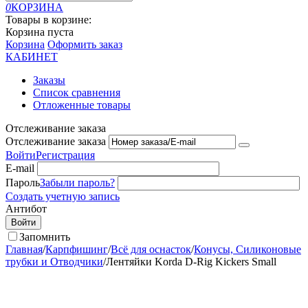
0
КОРЗИНА
Товары в корзине:
Корзина пуста
Корзина
Оформить заказ
КАБИНЕТ
Заказы
Список сравнения
Отложенные товары
Отслеживание заказа
Отслеживание заказа
Войти
Регистрация
E-mail
Пароль
Забыли пароль?
Создать учетную запись
Антибот
Войти
Запомнить
Главная
/
Карпфишинг
/
Всё для оснасток
/
Конусы, Силиконовые
трубки и Отводчики
/
Лентяйки Korda D-Rig Kickers Small