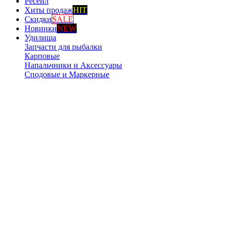
Ресейл
Хиты продаж
HIT
Скидки
SALE
Новинки
NEW
Удилища
Запчасти для рыбалки
Карповые
Напальчники и Аксессуары
Сподовые и Маркерные