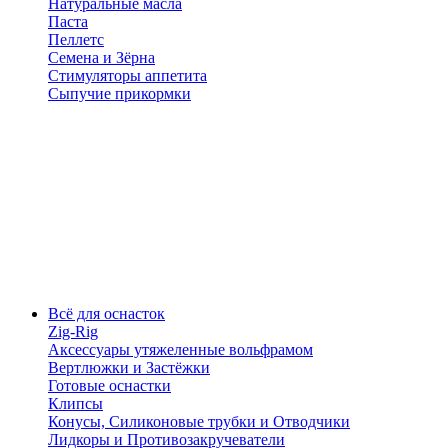
Натуральные масла
Паста
Пеллетс
Семена и Зёрна
Стимуляторы аппетита
Сыпучие прикормки
Всё для оснасток
Zig-Rig
Аксессуары утяжеленные вольфрамом
Вертлюжки и Застёжки
Готовые оснастки
Клипсы
Конусы, Силиконовые трубки и Отводчики
Лидкоры и Противозакручеватели