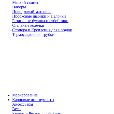
Мягкий свинец
Наборы
Поводковый материал
Пробковые шарики и Палочки
Резиновые бусины и отбойники
Стальные колечки
Стопора и Крепления для насадок
Термоусадочные трубки
Маркерование
Карповые инструменты
Аксессуары
Весы
Круши и Резаки для бойлов