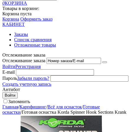
0
КОРЗИНА
Товары в корзине:
Корзина пуста
Корзина
Оформить заказ
КАБИНЕТ
Заказы
Список сравнения
Отложенные товары
Отслеживание заказа
Отслеживание заказа
Войти
Регистрация
E-mail
Пароль
Забыли пароль?
Создать учетную запись
Антибот
Войти
Запомнить
Главная
/
Карпфишинг
/
Всё для оснасток
/
Готовые
оснастки
/
Готовая оснастка Korda Spinner Hook Sections Krank