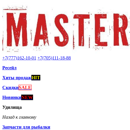
+7(777)162-10-01
+7(705)111-18-88
Ресейл
Хиты продаж
HIT
Скидки
SALE
Новинки
NEW
Удилища
Назад к главному
Запчасти для рыбалки