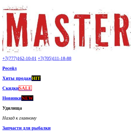
+7(777)162-10-01
+7(705)111-18-88
Ресейл
Хиты продаж
HIT
Скидки
SALE
Новинки
NEW
Удилища
Назад к главному
Запчасти для рыбалки