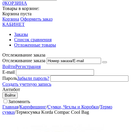
0
КОРЗИНА
Товары в корзине:
Корзина пуста
Корзина
Оформить заказ
КАБИНЕТ
Заказы
Список сравнения
Отложенные товары
Отслеживание заказа
Отслеживание заказа
Войти
Регистрация
E-mail
Пароль
Забыли пароль?
Создать учетную запись
Антибот
Войти
Запомнить
Главная
/
Карпфишинг
/
Сумки, Чехлы и Коробки
/
Термо
сумки
/
Термосумка Korda Compac Cool Bag