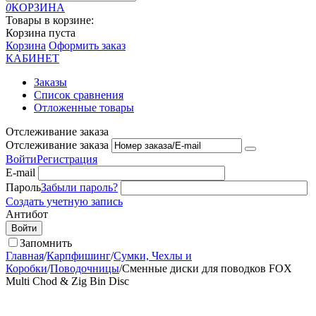
0
КОРЗИНА
Товары в корзине:
Корзина пуста
Корзина
Оформить заказ
КАБИНЕТ
Заказы
Список сравнения
Отложенные товары
Отслеживание заказа
Отслеживание заказа
Войти
Регистрация
E-mail
Пароль
Забыли пароль?
Создать учетную запись
Антибот
Войти
Запомнить
Главная
/
Карпфишинг
/
Сумки, Чехлы и
Коробки
/
Поводочницы
/
Сменные диски для поводков FOX
Multi Chod & Zig Bin Disc