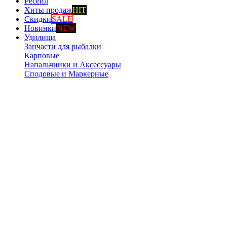
Ресейл
Хиты продаж
HIT
Скидки
SALE
Новинки
NEW
Удилища
Запчасти для рыбалки
Карповые
Напальчники и Аксессуары
Сподовые и Маркерные