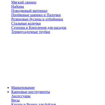
Мягкий свинец
Наборы
Поводковый материал
Пробковые шарики и Палочки
Резиновые бусины и отбойники
Стальные колечки
Стопора и Крепления для насадок
Термоусадочные трубки
Маркерование
Карповые инструменты
Аксессуары
Весы
Круши и Резаки для бойлов