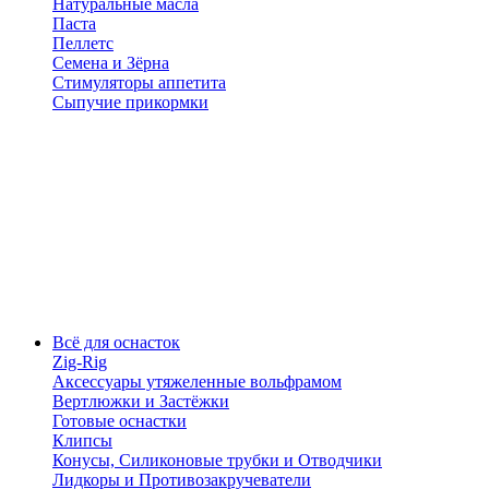
Натуральные масла
Паста
Пеллетс
Семена и Зёрна
Стимуляторы аппетита
Сыпучие прикормки
Всё для оснасток
Zig-Rig
Аксессуары утяжеленные вольфрамом
Вертлюжки и Застёжки
Готовые оснастки
Клипсы
Конусы, Силиконовые трубки и Отводчики
Лидкоры и Противозакручеватели