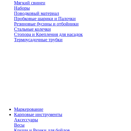
Мягкий свинец
Наборы
Поводковый материал
Пробковые шарики и Палочки
Резиновые бусины и отбойники
Стальные колечки
Стопора и Крепления для насадок
Термоусадочные трубки
Маркерование
Карповые инструменты
Аксессуары
Весы
Круши и Резаки для бойлов