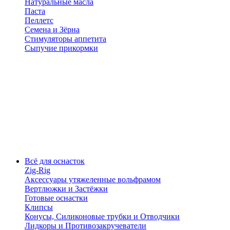
Натуральные масла
Паста
Пеллетс
Семена и Зёрна
Стимуляторы аппетита
Сыпучие прикормки
Всё для оснасток
Zig-Rig
Аксессуары утяжеленные вольфрамом
Вертлюжки и Застёжки
Готовые оснастки
Клипсы
Конусы, Силиконовые трубки и Отводчики
Лидкоры и Противозакручеватели