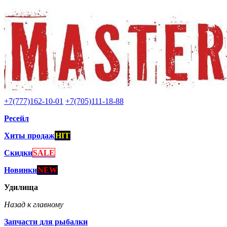
+7(777)162-10-01
+7(705)111-18-88
Ресейл
Хиты продаж
HIT
Скидки
SALE
Новинки
NEW
Удилища
Назад к главному
Запчасти для рыбалки