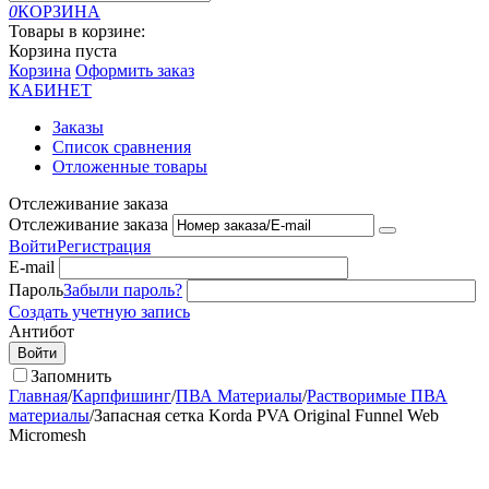
0
КОРЗИНА
Товары в корзине:
Корзина пуста
Корзина
Оформить заказ
КАБИНЕТ
Заказы
Список сравнения
Отложенные товары
Отслеживание заказа
Отслеживание заказа
Войти
Регистрация
E-mail
Пароль
Забыли пароль?
Создать учетную запись
Антибот
Войти
Запомнить
Главная
/
Карпфишинг
/
ПВА Материалы
/
Растворимые ПВА
материалы
/
Запасная сетка Korda PVA Original Funnel Web
Micromesh