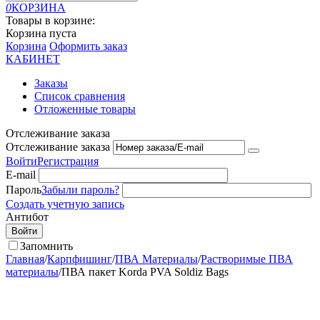
0
КОРЗИНА
Товары в корзине:
Корзина пуста
Корзина
Оформить заказ
КАБИНЕТ
Заказы
Список сравнения
Отложенные товары
Отслеживание заказа
Отслеживание заказа
Войти
Регистрация
E-mail
Пароль
Забыли пароль?
Создать учетную запись
Антибот
Войти
Запомнить
Главная
/
Карпфишинг
/
ПВА Материалы
/
Растворимые ПВА
материалы
/
ПВА пакет Korda PVA Soldiz Bags