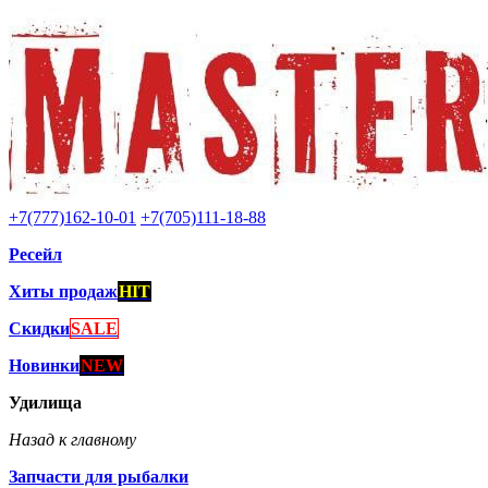
+7(777)162-10-01
+7(705)111-18-88
Ресейл
Хиты продаж
HIT
Скидки
SALE
Новинки
NEW
Удилища
Назад к главному
Запчасти для рыбалки