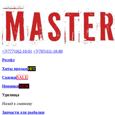
+7(777)162-10-01
+7(705)111-18-88
Ресейл
Хиты продаж
HIT
Скидки
SALE
Новинки
NEW
Удилища
Назад к главному
Запчасти для рыбалки