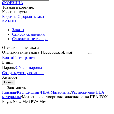
0
КОРЗИНА
Товары в корзине:
Корзина пуста
Корзина
Оформить заказ
КАБИНЕТ
Заказы
Список сравнения
Отложенные товары
Отслеживание заказа
Отслеживание заказа
Войти
Регистрация
E-mail
Пароль
Забыли пароль?
Создать учетную запись
Антибот
Войти
Запомнить
Главная
/
Карпфишинг
/
ПВА Материалы
/
Растворимые ПВА
материалы
/
Медленно растворимая запасная сетка ПВА FOX
Edges Slow Melt PVA Mesh