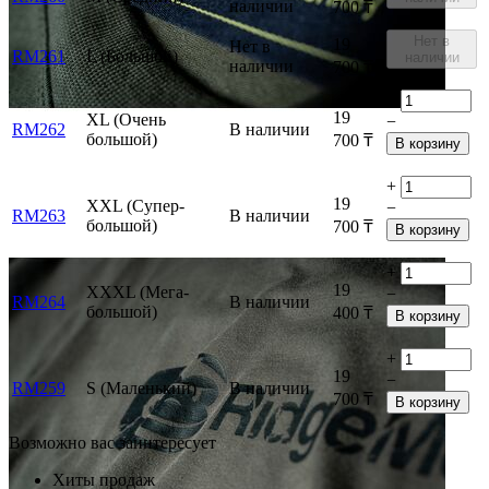
наличии
700
₸
Нет в
19
Нет в
RM261
L (Большой)
наличии
наличии
700
₸
+
19
XL (Очень
−
RM262
В наличии
большой)
700
₸
В корзину
+
19
XXL (Супер-
−
RM263
В наличии
большой)
700
₸
В корзину
+
19
XXXL (Мега-
−
RM264
В наличии
большой)
400
₸
В корзину
+
19
−
RM259
S (Маленький)
В наличии
700
₸
В корзину
Возможно вас заинтересует
Хиты продаж