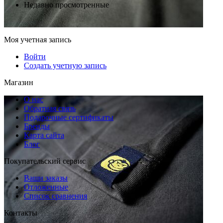
Недавно просмотренные
Моя учетная запись
Войти
Создать учетную запись
Магазин
О нас
Обратная связь
Подарочные сертификаты
Бренды
Карта сайта
Блог
Покупательский сервис
Ваши заказы
Отложенные
Список сравнения
Контакты