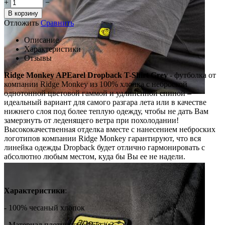
+
−
В корзину
Отложить
Сравнить
Описание
Характеристики
Отзывы
Ridge Monkey APEarel Dropback T-Shirt Grey
- футболка от
компании Ridge Monkey
из 100% хлопка с неброской
однотонной цветовой гаммой и удлиненной спиной –
идеальный вариант для самого разгара лета или в качестве
нижнего слоя под более теплую одежду, чтобы не дать Вам
замерзнуть от леденящего ветра при похолодании!
Высококачественная отделка вместе с нанесением неброских
логотипов компании Ridge Monkey гарантируют, что вся
линейка одежды Dropback будет отлично гармонировать с
абсолютно любым местом, куда бы Вы ее не надели.
Характеристики
:
- 100% чесаный хлопок
- Материал плотностью 165г/м2