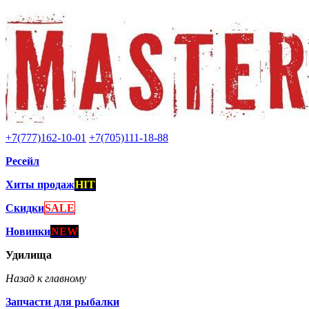
+7(777)162-10-01
+7(705)111-18-88
Ресейл
Хиты продаж
HIT
Скидки
SALE
Новинки
NEW
Удилища
Назад к главному
Запчасти для рыбалки