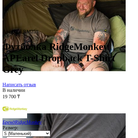
Артикул:
RM259
Футболка RidgeMonkey
APEarel Dropback T-Shirt
Grey
Написать отзыв
В наличии
19 700
₸
Бренд
RidgeMonkey
Размер: