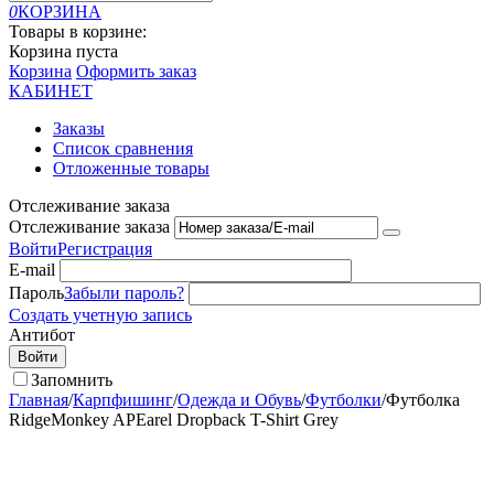
0
КОРЗИНА
Товары в корзине:
Корзина пуста
Корзина
Оформить заказ
КАБИНЕТ
Заказы
Список сравнения
Отложенные товары
Отслеживание заказа
Отслеживание заказа
Войти
Регистрация
E-mail
Пароль
Забыли пароль?
Создать учетную запись
Антибот
Войти
Запомнить
Главная
/
Карпфишинг
/
Одежда и Обувь
/
Футболки
/
Футболка
RidgeMonkey APEarel Dropback T-Shirt Grey