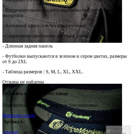
- Предварительная усадка и обработка против скатывания
материала
- Активный краситель без азокрасителей
- Сдержанная однотонная цветовая гамма
- Длинная задняя панель
- Футболки выпускаются в зеленом и сером цветах, размеры
от S до 2XL
- Таблица размеров : S, M, L, XL, XXL.
Отзывы не найдены
Оставить отзыв на этот товар
Поделитесь мнением с другими покупателями
Написать отзыв
Артикул
Размер
Доступность
Цена
Нет в
19
Нет в
RM260
M (Средний)
наличии