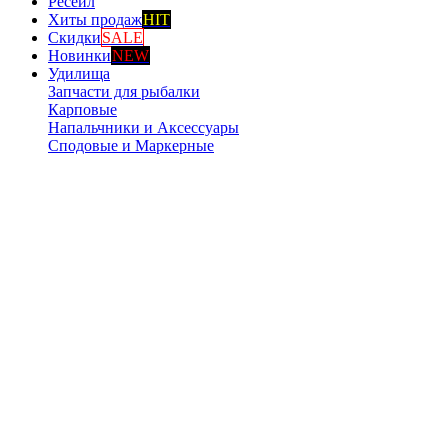
Ресейл
Хиты продаж
HIT
Скидки
SALE
Новинки
NEW
Удилища
Запчасти для рыбалки
Карповые
Напальчники и Аксессуары
Сподовые и Маркерные