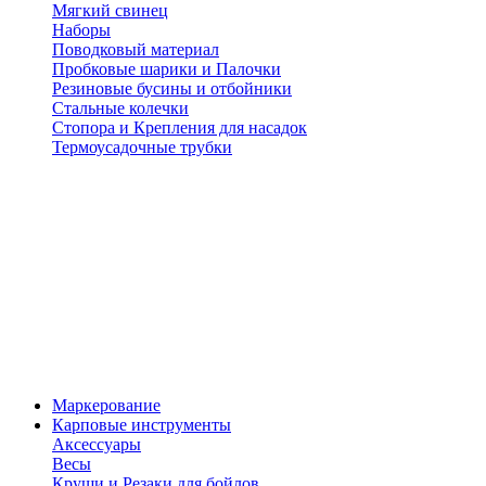
Мягкий свинец
Наборы
Поводковый материал
Пробковые шарики и Палочки
Резиновые бусины и отбойники
Стальные колечки
Стопора и Крепления для насадок
Термоусадочные трубки
Маркерование
Карповые инструменты
Аксессуары
Весы
Круши и Резаки для бойлов