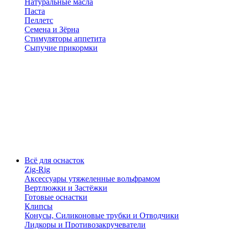
Натуральные масла
Паста
Пеллетс
Семена и Зёрна
Стимуляторы аппетита
Сыпучие прикормки
Всё для оснасток
Zig-Rig
Аксессуары утяжеленные вольфрамом
Вертлюжки и Застёжки
Готовые оснастки
Клипсы
Конусы, Силиконовые трубки и Отводчики
Лидкоры и Противозакручеватели