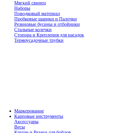
Мягкий свинец
Наборы
Поводковый материал
Пробковые шарики и Палочки
Резиновые бусины и отбойники
Стальные колечки
Стопора и Крепления для насадок
Термоусадочные трубки
Маркерование
Карповые инструменты
Аксессуары
Весы
Круши и Резаки для бойлов