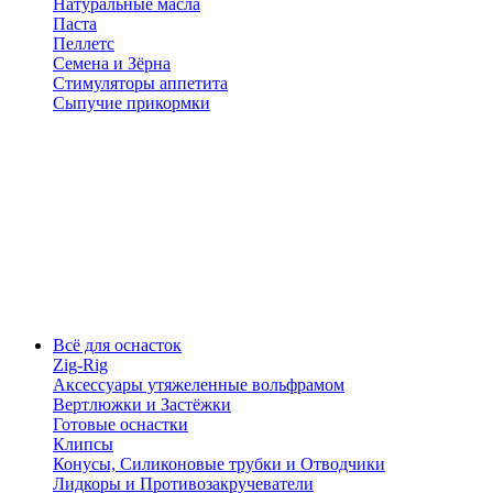
Натуральные масла
Паста
Пеллетс
Семена и Зёрна
Стимуляторы аппетита
Сыпучие прикормки
Всё для оснасток
Zig-Rig
Аксессуары утяжеленные вольфрамом
Вертлюжки и Застёжки
Готовые оснастки
Клипсы
Конусы, Силиконовые трубки и Отводчики
Лидкоры и Противозакручеватели