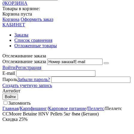
0
КОРЗИНА
Товары в корзине:
Корзина пуста
Корзина
Оформить заказ
КАБИНЕТ
Заказы
Список сравнения
Отложенные товары
Отслеживание заказа
Отслеживание заказа
Войти
Регистрация
E-mail
Пароль
Забыли пароль?
Создать учетную запись
Антибот
Войти
Запомнить
Главная
/
Карпфишинг
/
Карповое питание
/
Пеллетс
/
Пеллетс
CCMoore Betaine HNV Pellets 5кг 8мм (Бетаин)
Скидка
25%