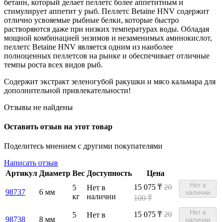
бетаин, который делает пеллетс более аппетитным и
стимулирует аппетит у рыб. Пеллетс Betaine HNV содержит
отлично усвояемые рыбные белки, которые быстро
растворяются даже при низких температурах воды. Обладая
мощной комбинацией энзимов и незаменимых аминокислот,
пеллетс Betaine HNV является одним из наиболее
полноценных пеллетсов на рынке и обеспечивает отличные
темпы роста всех видов рыб.
Содержит экстракт зеленогубой ракушки и мясо кальмара для
дополнительной привлекательности!
Отзывы не найдены
Оставить отзыв на этот товар
Поделитесь мнением с другими покупателями
Написать отзыв
Артикул
Диаметр
Вес
Доступность
Цена
Нет в
15 075
₸
20
5
Нет в
98737
6 мм
наличии
кг
наличии
100 ₸
Нет в
15 075
₸
20
5
Нет в
98738
8 мм
наличии