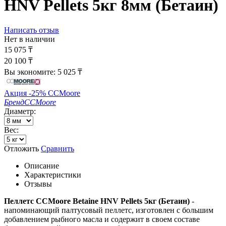
HNV Pellets 5кг 8мм (Бетаин)
Написать отзыв
Нет в наличии
15 075
₸
20 100
₸
Вы экономите:
5 025
₸
Акция -25% CCMoore
Бренд
CCMoore
Диаметр:
Вес:
Отложить
Сравнить
Описание
Характеристики
Отзывы
Пеллетс CCMoore Betaine HNV Pellets 5кг (Бетаин)
-
напоминающий палтусовый пеллетс, изготовлен с большим
добавлением рыбного масла и содержит в своем составе