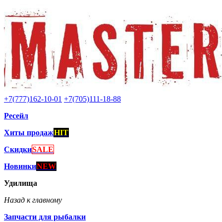
+7(777)162-10-01
+7(705)111-18-88
Ресейл
Хиты продаж
HIT
Скидки
SALE
Новинки
NEW
Удилища
Назад к главному
Запчасти для рыбалки