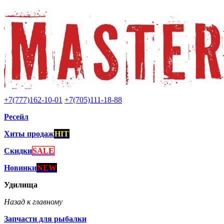
+7(777)162-10-01
+7(705)111-18-88
Ресейл
Хиты продаж
HIT
Скидки
SALE
Новинки
NEW
Удилища
Назад к главному
Запчасти для рыбалки