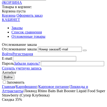
0
КОРЗИНА
Товары в корзине:
Корзина пуста
Корзина
Оформить заказ
КАБИНЕТ
Заказы
Список сравнения
Отложенные товары
Отслеживание заказа
Отслеживание заказа
Войти
Регистрация
E-mail
Пароль
Забыли пароль?
Создать учетную запись
Антибот
Войти
Запомнить
Главная
/
Карпфишинг
/
Карповое питание
/
Ликвиды и
Аттрактанты
/
Ликвид Rhino Baits Bait Booster Liquid Food Super
Strawberry (Супер Клубника)
Скидка
35%