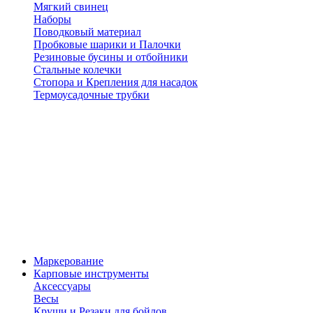
Мягкий свинец
Наборы
Поводковый материал
Пробковые шарики и Палочки
Резиновые бусины и отбойники
Стальные колечки
Стопора и Крепления для насадок
Термоусадочные трубки
Маркерование
Карповые инструменты
Аксессуары
Весы
Круши и Резаки для бойлов