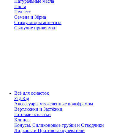
Натуральные масла
Паста
Пеллетс
Семена и Зёрна
Стимуляторы аппетита
Сыпучие прикормки
Всё для оснасток
Zig-Rig
Аксессуары утяжеленные вольфрамом
Вертлюжки и Застёжки
Готовые оснастки
Клипсы
Конусы, Силиконовые трубки и Отводчики
Лидкоры и Противозакручеватели