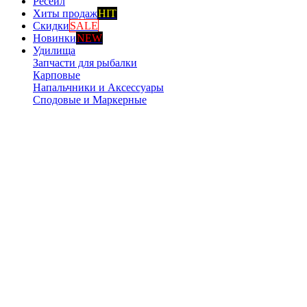
Ресейл
Хиты продаж
HIT
Скидки
SALE
Новинки
NEW
Удилища
Запчасти для рыбалки
Карповые
Напальчники и Аксессуары
Сподовые и Маркерные