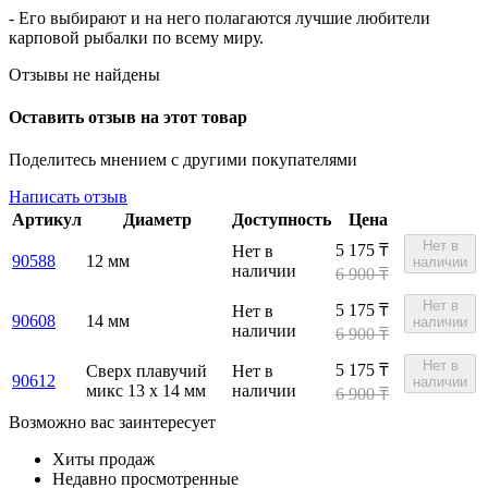
- Его выбирают и на него полагаются лучшие любители
карповой рыбалки по всему миру.
Отзывы не найдены
Оставить отзыв на этот товар
Поделитесь мнением с другими покупателями
Написать отзыв
Артикул
Диаметр
Доступность
Цена
Нет в
5 175
₸
Нет в
90588
12 мм
наличии
наличии
6 900 ₸
Нет в
5 175
₸
Нет в
90608
14 мм
наличии
наличии
6 900 ₸
Нет в
5 175
₸
Сверх плавучий
Нет в
90612
наличии
микс 13 x 14 мм
наличии
6 900 ₸
Возможно вас заинтересует
Хиты продаж
Недавно просмотренные