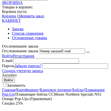
0
КОРЗИНА
Товары в корзине:
Корзина пуста
Корзина
Оформить заказ
КАБИНЕТ
Заказы
Список сравнения
Отложенные товары
Отслеживание заказа
Отслеживание заказа
Войти
Регистрация
E-mail
Пароль
Забыли пароль?
Создать учетную запись
Антибот
Войти
Запомнить
Главная
/
Карпфишинг
/
Карповое питание
/
Бойлы
/
Плавающие
Pop-Up
/
Плавающие бойлы CCMoore Northern Specials NS1
Orange Pop-Ups (Оранжевые)
Скидка
25%