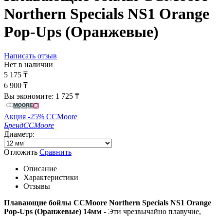
Northern Specials NS1 Orange
Pop-Ups (Оранжевые)
Написать отзыв
Нет в наличии
5 175
₸
6 900
₸
Вы экономите:
1 725
₸
Акция -25% CCMoore
Бренд
CCMoore
Диаметр:
Отложить
Сравнить
Описание
Характеристики
Отзывы
Плавающие бойлы CCMoore Northern Specials NS1 Orange
Pop-Ups (Оранжевые) 14мм
- Эти чрезвычайно плавучие,