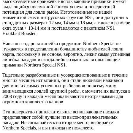
высокозаметные оранжевые всплывающие приманки имеют
выдающийся послужной список успеха и невероятный
потенциал для ловли рыбы. Изготовленные из нашей
знаменитой смеси цитрусовых фруктов NS1, они доступны в
стандартных размерах 12 мм, 14 мм и 18 мм, а также в размере
extra oyant + 13-14 мм и поставляются с пакетиком NS1
Hookbait Booster.
Наша легендарная линейка продукции Northern Special не
нуждается в представлении большинству любителей ловли
карпа, поскольку в ее основе, вероятно, лежит самая успешная
линейка насадок из когда-либо созданных: всплывающие
приманки Northern Special NS1.
Тщательно разработанные и усовершенствованные в течение
многих месяцев испытаний, они стали любимой наживкой
для многих самых успешных рыболовов по всему миру,
занимающихся ловлей крупной рыбы, с момента их выпуска в
2008 году и каждый месяц оказываются неотразимыми для
огромного количества карпов.
Эти невероятно привлекательные всплывающие насадки
представляют собой лучшие из высокопривлекательных
насадок. Не соглашайтесь на второе место, выбирайте
Northern Specials, и вы никогда не пожалеете.