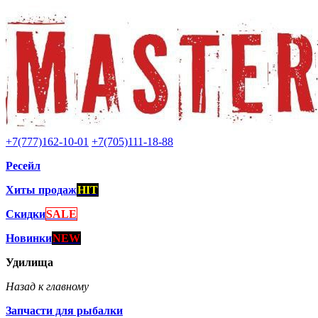
+7(777)162-10-01
+7(705)111-18-88
Ресейл
Хиты продаж
HIT
Скидки
SALE
Новинки
NEW
Удилища
Назад к главному
Запчасти для рыбалки