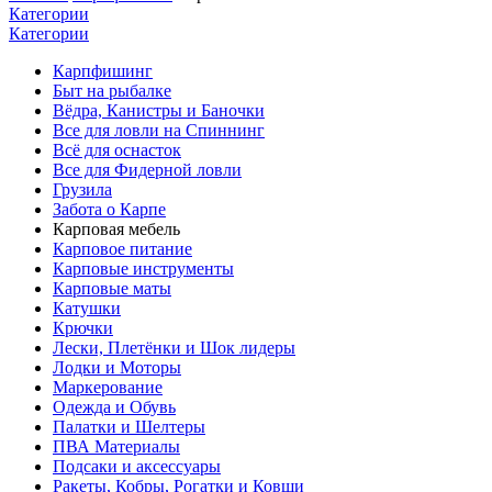
Категории
Категории
Карпфишинг
Быт на рыбалке
Вёдра, Канистры и Баночки
Все для ловли на Спиннинг
Всё для оснасток
Все для Фидерной ловли
Грузила
Забота о Карпе
Карповая мебель
Карповое питание
Карповые инструменты
Карповые маты
Катушки
Крючки
Лески, Плетёнки и Шок лидеры
Лодки и Моторы
Маркерование
Одежда и Обувь
Палатки и Шелтеры
ПВА Материалы
Подсаки и аксессуары
Ракеты, Кобры, Рогатки и Ковши