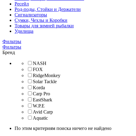
Ресейл
Род-поды, Стойки и Держатели
Сигнализаторы
Сумки, Чехлы и Коробки
Товары для зимней рыбалки
Удилища
Фильтры
Фильтры
Бренд
NASH
FOX
RidgeMonkey
Solar Tackle
Korda
Carp Pro
EastShark
W.P.E
Avid Carp
Aquatic
По этим критериям поиска ничего не найдено