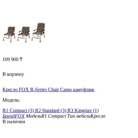
109 900
₸
В корзину
Кресло FOX R-Series Chair Camo камуфляж
Модель:
R1 Compact (3)
R2 Standard (3)
R3 Kingsize (1)
Бренд
FOX
Модель
R1 Compact
Тип мебели
Кресло
В наличии