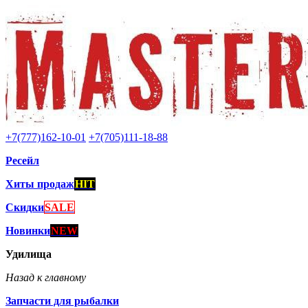
+7(777)162-10-01
+7(705)111-18-88
Ресейл
Хиты продаж
HIT
Скидки
SALE
Новинки
NEW
Удилища
Назад к главному
Запчасти для рыбалки