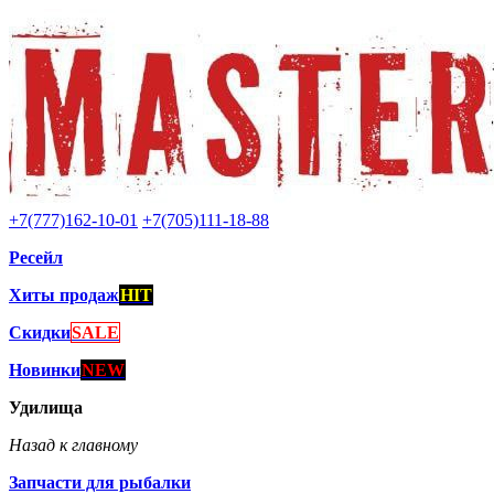
+7(777)162-10-01
+7(705)111-18-88
Ресейл
Хиты продаж
HIT
Скидки
SALE
Новинки
NEW
Удилища
Назад к главному
Запчасти для рыбалки