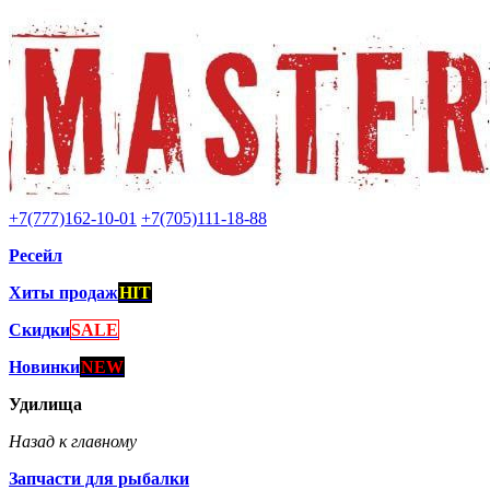
+7(777)162-10-01
+7(705)111-18-88
Ресейл
Хиты продаж
HIT
Скидки
SALE
Новинки
NEW
Удилища
Назад к главному
Запчасти для рыбалки