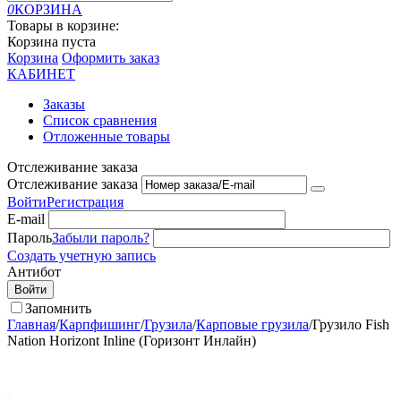
0
КОРЗИНА
Товары в корзине:
Корзина пуста
Корзина
Оформить заказ
КАБИНЕТ
Заказы
Список сравнения
Отложенные товары
Отслеживание заказа
Отслеживание заказа
Войти
Регистрация
E-mail
Пароль
Забыли пароль?
Создать учетную запись
Антибот
Войти
Запомнить
Главная
/
Карпфишинг
/
Грузила
/
Карповые грузила
/
Грузило Fish
Nation Horizont Inline (Горизонт Инлайн)