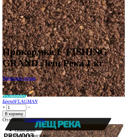
Артикул:
PRFV003
Прикормка F-FISHING
GRAND Лещ Река 1 кг
Написать отзыв
В наличии
1 200
₸
Бренд
FLAGMAN
+
−
В корзину
Отложить
Сравнить
Описание
Характеристики