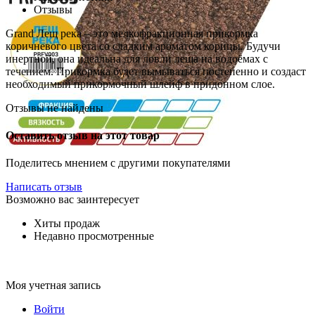
Отзывы
Grand Лещ река – это мелкофракционная прикормка
коричневого цвета со сладким ароматом корицы. Будучи
инертной, она идеальна для ловли леща на водоёмах с
течением. Прикормка будет вымываться постепенно и создаст
необходимый прикормочный шлейф в придонном слое.
Отзывы не найдены
Оставить отзыв на этот товар
Поделитесь мнением с другими покупателями
Написать отзыв
Возможно вас заинтересует
Хиты продаж
Недавно просмотренные
Моя учетная запись
Войти