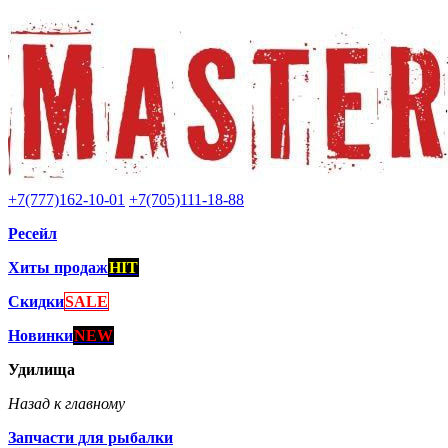
+7(777)162-10-01
+7(705)111-18-88
Ресейл
Хиты продаж
HIT
Скидки
SALE
Новинки
NEW
Удилища
Назад к главному
Запчасти для рыбалки