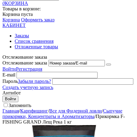
0
КОРЗИНА
Товары в корзине:
Корзина пуста
Корзина
Оформить заказ
КАБИНЕТ
Заказы
Список сравнения
Отложенные товары
Отслеживание заказа
Отслеживание заказа
Войти
Регистрация
E-mail
Пароль
Забыли пароль?
Создать учетную запись
Антибот
Войти
Запомнить
Главная
/
Карпфишинг
/
Все для Фидерной ловли
/
Сыпучие
прикормки, Концентраты и Ароматизаторы
/
Прикормка F-
FISHING GRAND Лещ Река 1 кг