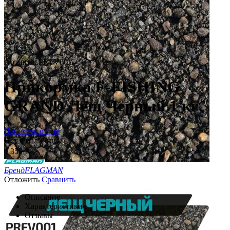
Артикул:
PRFV001
Прикормка F-FISHING
GRAND Лещ Черный 1 кг
Написать отзыв
Нет в наличии
1 350
₸
Бренд
FLAGMAN
Отложить
Сравнить
Описание
Характеристики
Отзывы