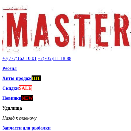
+7(777)162-10-01
+7(705)111-18-88
Ресейл
Хиты продаж
HIT
Скидки
SALE
Новинки
NEW
Удилища
Назад к главному
Запчасти для рыбалки