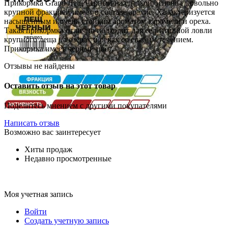
Прикормка Grand Лещ Черный на сладкой основе с довольно
крупной фракцией имеет в составе арахис. Характеризуется
насыщенным и очень стойким ароматом карамели и ореха.
Такая прикормка отлично подходит для селективной ловли
крупного леща на озёрах и реках со слабым течением.
Прикормка имеет черный цвет.
Отзывы не найдены
Оставить отзыв на этот товар
Поделитесь мнением с другими покупателями
Написать отзыв
Возможно вас заинтересует
Хиты продаж
Недавно просмотренные
Моя учетная запись
Войти
Создать учетную запись