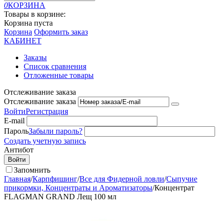
0
КОРЗИНА
Товары в корзине:
Корзина пуста
Корзина
Оформить заказ
КАБИНЕТ
Заказы
Список сравнения
Отложенные товары
Отслеживание заказа
Отслеживание заказа
Войти
Регистрация
E-mail
Пароль
Забыли пароль?
Создать учетную запись
Антибот
Войти
Запомнить
Главная
/
Карпфишинг
/
Все для Фидерной ловли
/
Сыпучие
прикормки, Концентраты и Ароматизаторы
/
Концентрат
FLAGMAN GRAND Лещ 100 мл