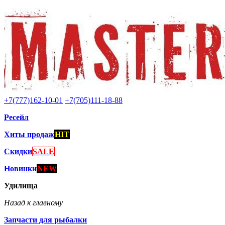
+7(777)162-10-01
+7(705)111-18-88
Ресейл
Хиты продаж
HIT
Скидки
SALE
Новинки
NEW
Удилища
Назад к главному
Запчасти для рыбалки