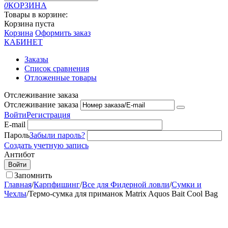
0
КОРЗИНА
Товары в корзине:
Корзина пуста
Корзина
Оформить заказ
КАБИНЕТ
Заказы
Список сравнения
Отложенные товары
Отслеживание заказа
Отслеживание заказа
Войти
Регистрация
E-mail
Пароль
Забыли пароль?
Создать учетную запись
Антибот
Войти
Запомнить
Главная
/
Карпфишинг
/
Все для Фидерной ловли
/
Сумки и
Чехлы
/
Термо-сумка для приманок Matrix Aquos Bait Cool Bag