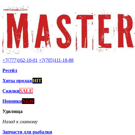
+7(777)162-10-01
+7(705)111-18-88
Ресейл
Хиты продаж
HIT
Скидки
SALE
Новинки
NEW
Удилища
Назад к главному
Запчасти для рыбалки