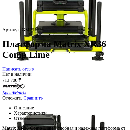
Артикул:
GMB169
Платформа Matrix XR36
Comp Lime
Написать отзыв
Нет в наличии
713 700
₸
Бренд
Matrix
Отложить
Сравнить
Описание
Характеристики
Отзывы
Matrix XR36 Comp Lime
- Удобная и надежная платформа от