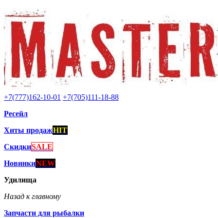
+7(777)162-10-01
+7(705)111-18-88
Ресейл
Хиты продаж
HIT
Скидки
SALE
Новинки
NEW
Удилища
Назад к главному
Запчасти для рыбалки