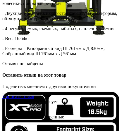
колесики, покрытые резиной
- Двухцветное, очень износостойкое сиденье платформы,
обтянутое полиуретановым материалом
- 4 регулируемых, съемных, набитых, наплечных ремня
- Вес: 16.64кг
- Размеры – Разобранный вид Ш 761мм х Д 830мм;
Собранный вид Ш 761мм х Д 561мм
Отзывы не найдены
Оставить отзыв на этот товар
Поделитесь мнением с другими покупателями
Написать отзыв
Возможно вас заинтересует
Хиты продаж
Недавно просмотренные