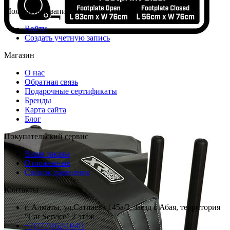
Моя учетная запись
Войти
Создать учетную запись
Магазин
О нас
Обратная связь
Подарочные сертификаты
Бренды
Карта сайта
Блог
Покупательский сервис
Ваши заказы
Отложенные
Список сравнения
Контакты
г. Алматы, ул.Сатпаева 145а/2, заезд с Абая, территория
“Car Service” 2 этаж
+7(777)162-10-01