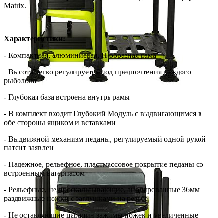
Matrix.
Характеристики:
- Компактная, алюминиевая, Н-образная рама
- Высота легко регулируется под предпочтения каждого
рыболова
- Глубокая база встроена внутрь рамы
- В комплект входит Глубокий Модуль с выдвигающимся в
обе стороны ящиком и вставками
- Выдвижной механизм педаны, регулируемый одной рукой –
патент заявлен
- Надежное, рельефное, пластмассовое покрытие педаны со
встроенным ватерпасом
- Рельефные, не проскальзывающие, анодированные 36мм
раздвижные ножки с заглушками на резьбе
- Не оставляющие царапин зажимы ножек и увеличенные