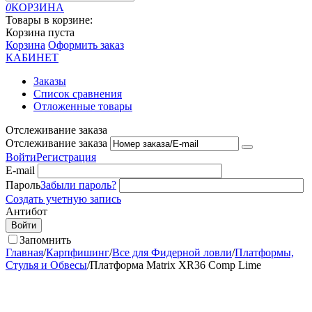
0
КОРЗИНА
Товары в корзине:
Корзина пуста
Корзина
Оформить заказ
КАБИНЕТ
Заказы
Список сравнения
Отложенные товары
Отслеживание заказа
Отслеживание заказа
Войти
Регистрация
E-mail
Пароль
Забыли пароль?
Создать учетную запись
Антибот
Войти
Запомнить
Главная
/
Карпфишинг
/
Все для Фидерной ловли
/
Платформы,
Стулья и Обвесы
/
Платформа Matrix XR36 Comp Lime