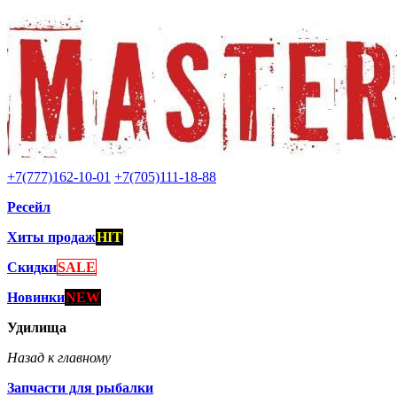
+7(777)162-10-01
+7(705)111-18-88
Ресейл
Хиты продаж
HIT
Скидки
SALE
Новинки
NEW
Удилища
Назад к главному
Запчасти для рыбалки