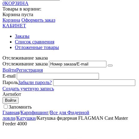
0
КОРЗИНА
Товары в корзине:
Корзина пуста
Корзина
Оформить заказ
КАБИНЕТ
Заказы
Список сравнения
Отложенные товары
Отслеживание заказа
Отслеживание заказа
Войти
Регистрация
E-mail
Пароль
Забыли пароль?
Создать учетную запись
Антибот
Войти
Запомнить
Главная
/
Карпфишинг
/
Все для Фидерной
ловли
/
Катушки
/
Катушка фидерная FLAGMAN Cast Master
Feeder 4000