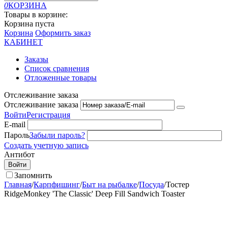
0
КОРЗИНА
Товары в корзине:
Корзина пуста
Корзина
Оформить заказ
КАБИНЕТ
Заказы
Список сравнения
Отложенные товары
Отслеживание заказа
Отслеживание заказа
Войти
Регистрация
E-mail
Пароль
Забыли пароль?
Создать учетную запись
Антибот
Войти
Запомнить
Главная
/
Карпфишинг
/
Быт на рыбалке
/
Посуда
/
Тостер
RidgeMonkey 'The Classic' Deep Fill Sandwich Toaster