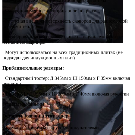
- Легкие, литые алюминиевые половинки тостера
- Флюрополимерное антипригарное покрытие
- Рифленая внешняя поверхность сковород для равномерной
передачи тепла
- Фиксированные, всегда холодные на ощупь рукоятки и
клепанные шарниры
- Могут использоваться на всех традиционных плитах (не
подходят для индукционных плит)
Приблизительные размеры:
- Стандартный тостер: Д 345мм х Ш 150мм х Г 35мм включая
рукоятки
- Тостер XL: Д 395мм х Ш 200мм х Г 40мм включая рукоятки
Отзывы не найдены
Оставить отзыв на этот товар
Поделитесь мнением с другими покупателями