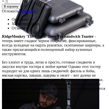
+
−
В корзину
Отложить
Сравнить
Описание
Характеристики
Отзывы
RidgeMonkey 'The Classic' Deep Fill Sandwich Toaster
-
теперь имеет гладкое черное покрытие, фиксированные,
всегда холодные на ощупь рукоятки, склепанные шарниры, а
также прилагающийся полноценный набор кухонных
инструментов.
Без хлопот и труда, легко и просто, готовые сэндвичи и
закуски внутри тостера в любое время! Однако этот тостер
подходит не для одних лишь сэндвичей: фасоль и бобы,
мясная нарезка, лаваши, шаурма и омлет – вот далеко не
полный список идей, от которых у Вас уже потекут слюнки.
Одним словом, кулинарные возможности ограничиваются
исключительно Вашим воображением! Тостеры выпускаются
с Стандартном и XL размерах.
Характеристики: