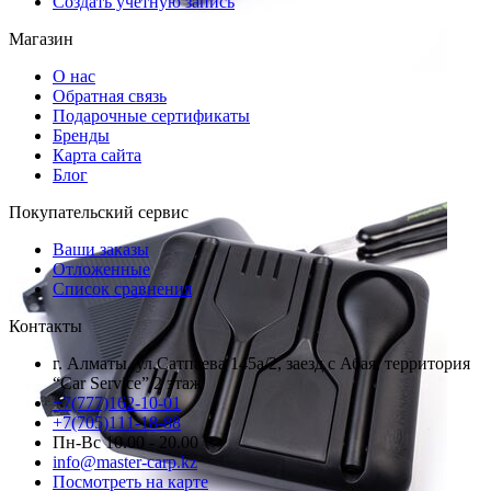
Создать учетную запись
Магазин
О нас
Обратная связь
Подарочные сертификаты
Бренды
Карта сайта
Блог
Покупательский сервис
Ваши заказы
Отложенные
Список сравнения
Контакты
г. Алматы, ул.Сатпаева 145а/2, заезд с Абая, территория
“Car Service” 2 этаж
+7(777)162-10-01
+7(705)111-18-88
Пн-Вс 10.00 - 20.00
info@master-carp.kz
Посмотреть на карте