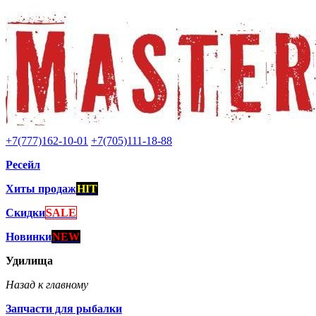
+7(777)162-10-01
+7(705)111-18-88
Ресейл
Хиты продаж
HIT
Скидки
SALE
Новинки
NEW
Удилища
Назад к главному
Запчасти для рыбалки