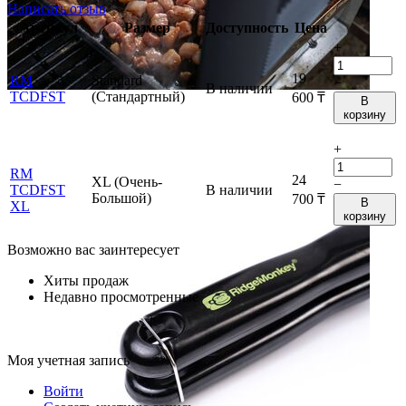
Написать отзыв
Артикул
Размер
Доступность
Цена
+
19
RM
Standard
−
В наличии
TCDFST
(Стандартный)
600
₸
В
корзину
+
RM
24
XL (Очень-
−
TCDFST
В наличии
Большой)
700
₸
В
XL
корзину
Возможно вас заинтересует
Хиты продаж
Недавно просмотренные
Моя учетная запись
Войти