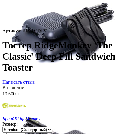
Артикул:
RM TCDFST
Тостер RidgeMonkey 'The
Classic' Deep Fill Sandwich
Toaster
Написать отзыв
В наличии
19 600
₸
Бренд
RidgeMonkey
Размер: