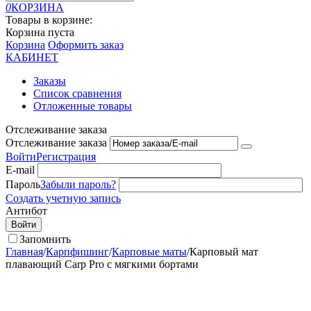
0
КОРЗИНА
Товары в корзине:
Корзина пуста
Корзина
Оформить заказ
КАБИНЕТ
Заказы
Список сравнения
Отложенные товары
Отслеживание заказа
Отслеживание заказа
Войти
Регистрация
E-mail
Пароль
Забыли пароль?
Создать учетную запись
Антибот
Войти
Запомнить
Главная
/
Карпфишинг
/
Карповые маты
/
Карповый мат
плавающий Carp Pro с мягкими бортами