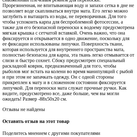
Прорезиненная, не впитывающая воду и запахи сетка в дне не
позволяет воде скапливаться внутри мата. Его легко можно
заглубить и вытащить из воды, не переворачивая. Для того
чтобы успокоить карпа для беспроблемной фотосессии, а
также для его безопасной переноски к водоему предусмотрена
мягкая крышка с сетчатой вставкой. Очень важно, что она
фиксируется и открывается в одно движение, поскольку для
ее фиксации использованы липучки. Поверхность ткани,
которая используется для внутреннего пространства мата,
полностью безопасна для карпа, эта ткань легко отмывается от
слизи и быстро сохнет. Сбоку предусмотрен специальный
раскладной коврик, предназначенный для того, чтобы
рыболов мог встать на колени во время манипуляций с рыбой
и при этом не запачкать одежду. Он с одной стороны
прикреплен к мату и в сложенном состоянии фиксируется
липучкой. Для переноски мата служат прочные ручки. Как
видите, предусмотрено все, даже больше, чем вы могли
ожидать!
Размер -
88x50x20 см.
Отзывы не найдены
Оставить отзыв на этот товар
Поделитесь мнением с другими покупателями