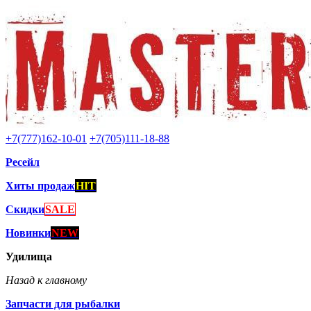
+7(777)162-10-01
+7(705)111-18-88
Ресейл
Хиты продаж
HIT
Скидки
SALE
Новинки
NEW
Удилища
Назад к главному
Запчасти для рыбалки