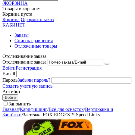
0
КОРЗИНА
Товары в корзине:
Корзина пуста
Корзина
Оформить заказ
КАБИНЕТ
Заказы
Список сравнения
Отложенные товары
Отслеживание заказа
Отслеживание заказа
Войти
Регистрация
E-mail
Пароль
Забыли пароль?
Создать учетную запись
Антибот
Войти
Запомнить
Главная
/
Карпфишинг
/
Всё для оснасток
/
Вертлюжки и
Застёжки
/
Застежка FOX EDGES™ Speed Links