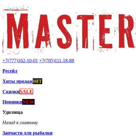
+7(777)162-10-01
+7(705)111-18-88
Ресейл
Хиты продаж
HIT
Скидки
SALE
Новинки
NEW
Удилища
Назад к главному
Запчасти для рыбалки