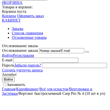
0
КОРЗИНА
Товары в корзине:
Корзина пуста
Корзина
Оформить заказ
КАБИНЕТ
Заказы
Список сравнения
Отложенные товары
Отслеживание заказа
Отслеживание заказа
Войти
Регистрация
E-mail
Пароль
Забыли пароль?
Создать учетную запись
Антибот
Войти
Запомнить
Главная
/
Карпфишинг
/
Всё для оснасток
/
Вертлюжки и
Застёжки
/
Вертлюг быстросъемный Carp Pro № 4 (10 шт в уп)