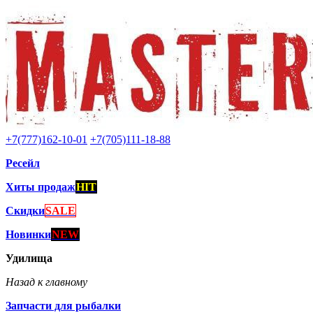
+7(777)162-10-01
+7(705)111-18-88
Ресейл
Хиты продаж
HIT
Скидки
SALE
Новинки
NEW
Удилища
Назад к главному
Запчасти для рыбалки