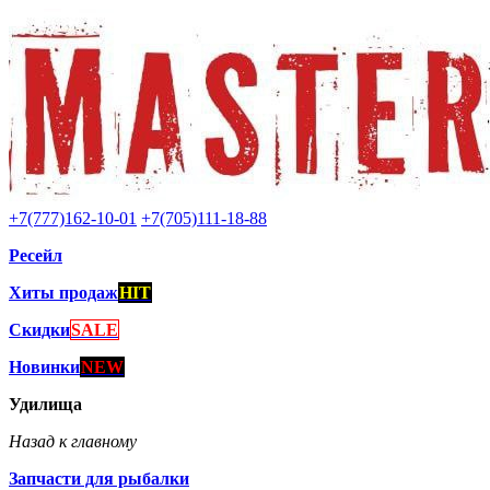
+7(777)162-10-01
+7(705)111-18-88
Ресейл
Хиты продаж
HIT
Скидки
SALE
Новинки
NEW
Удилища
Назад к главному
Запчасти для рыбалки