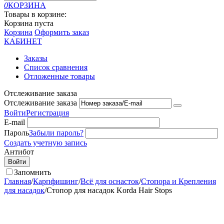
0
КОРЗИНА
Товары в корзине:
Корзина пуста
Корзина
Оформить заказ
КАБИНЕТ
Заказы
Список сравнения
Отложенные товары
Отслеживание заказа
Отслеживание заказа
Войти
Регистрация
E-mail
Пароль
Забыли пароль?
Создать учетную запись
Антибот
Войти
Запомнить
Главная
/
Карпфишинг
/
Всё для оснасток
/
Стопора и Крепления
для насадок
/
Стопор для насадок Korda Hair Stops