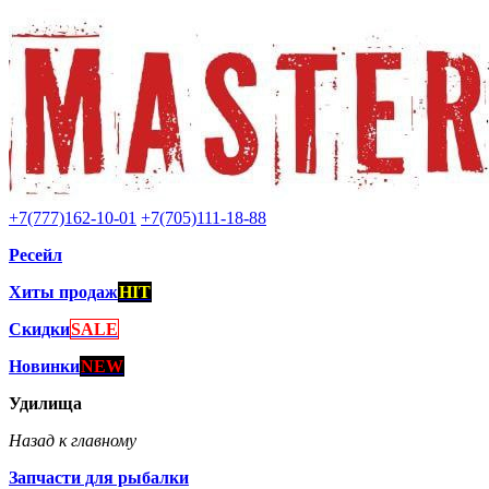
+7(777)162-10-01
+7(705)111-18-88
Ресейл
Хиты продаж
HIT
Скидки
SALE
Новинки
NEW
Удилища
Назад к главному
Запчасти для рыбалки