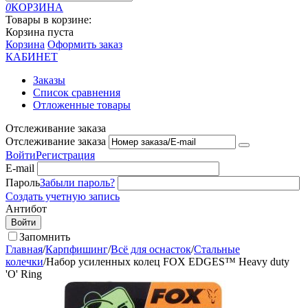
0
КОРЗИНА
Товары в корзине:
Корзина пуста
Корзина
Оформить заказ
КАБИНЕТ
Заказы
Список сравнения
Отложенные товары
Отслеживание заказа
Отслеживание заказа
Войти
Регистрация
E-mail
Пароль
Забыли пароль?
Создать учетную запись
Антибот
Войти
Запомнить
Главная
/
Карпфишинг
/
Всё для оснасток
/
Стальные
колечки
/
Набор усиленных колец FOX EDGES™ Heavy duty
'O' Ring