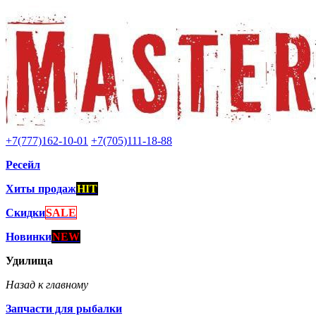
+7(777)162-10-01
+7(705)111-18-88
Ресейл
Хиты продаж
HIT
Скидки
SALE
Новинки
NEW
Удилища
Назад к главному
Запчасти для рыбалки