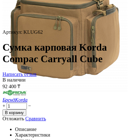
Артикул:
KLUG62
Сумка карповая Korda
Compac Carryall Cube
Написать отзыв
В наличии
92 400
₸
Бренд
Korda
+
−
В корзину
Отложить
Сравнить
Описание
Характеристики