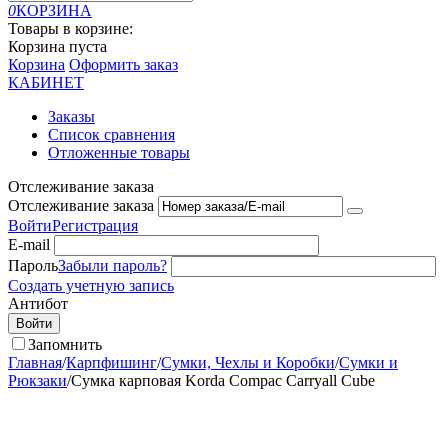
0
КОРЗИНА
Товары в корзине:
Корзина пуста
Корзина
Оформить заказ
КАБИНЕТ
Заказы
Список сравнения
Отложенные товары
Отслеживание заказа
Отслеживание заказа
Войти
Регистрация
E-mail
Пароль
Забыли пароль?
Создать учетную запись
Антибот
Войти
Запомнить
Главная
/
Карпфишинг
/
Сумки, Чехлы и Коробки
/
Сумки и
Рюкзаки
/
Сумка карповая Korda Compac Carryall Cube